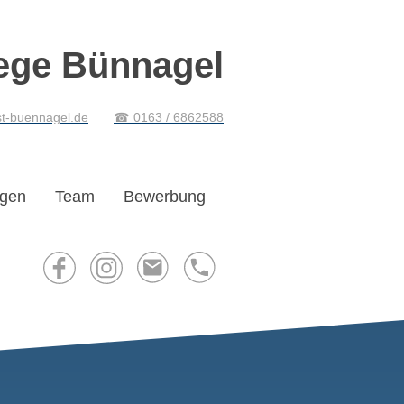
ege Bünnagel
st-buennagel.de
☎
0163 / 6862588
ngen
Team
Bewerbung