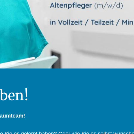
rben!
Traumteam!
wie Sie es gelernt haben? Oder wie Sie es selbst wünsch